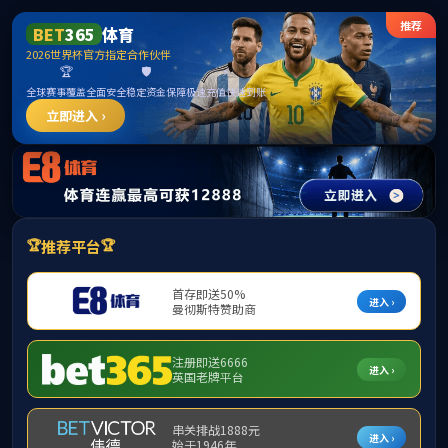
yl8cc永利 - yl8cc永利线路检测中心
网络应用认证